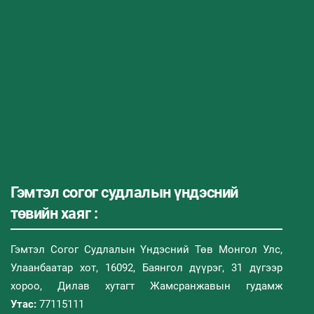
Гэмтэл согог судлалын үндэсний
төвийн хаяг :
Гэмтэл Согог Судлалын Үндэсний Төв Монгол Улс,
Улаанбаатар хот, 16092, Баянгол дүүрэг, 31 дүгээр
хороо, Дилав хутагт Жамсранжавын гудамж
Утас:
77115111