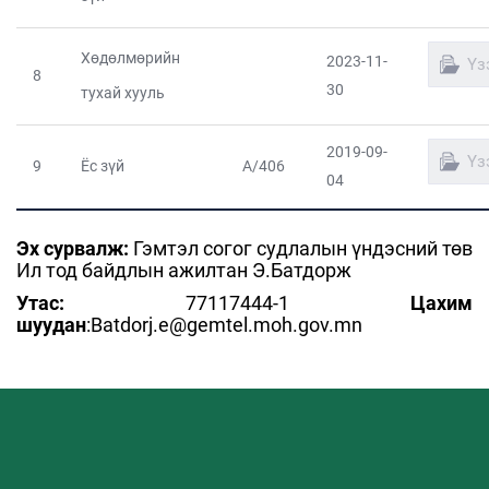
Хөдөлмөрийн
2023-11-
Үз
8
30
тухай хууль
2019-09-
Үз
9
Ёс зүй
А/406
04
Эх сурвалж:
Гэмтэл согог судлалын үндэсний төв
Ил тод байдлын ажилтан Э.Батдорж
Утас:
77117444-1
Цахим
шуудан
:Batdorj.e@gemtel.moh.gov.mn