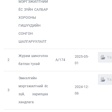
МЭРГЭЖИЛТНИЙ
ЁС ЗҮЙН САЛБАР
ХОРООНЫ
ГИШҮҮДИЙН
СОНГОН
ШАЛГАРУУЛАЛТ
Журам шинэчлэн
2025-05-
Үз
2
А/174
01
батлах тухай
Эмнэлгийн
Үз
мэргэжилтний ёс
2024-12-
3
06
зүй, харилцаа
хандлага