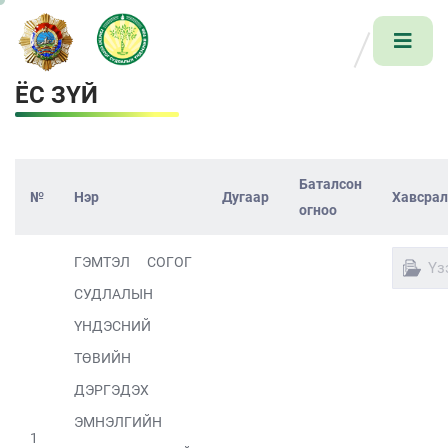
ЁС ЗҮЙ
Баталсон
№
Нэр
Дугаар
Хавсрал
огноо
ГЭМТЭЛ СОГОГ
Үз
СУДЛАЛЫН
ҮНДЭСНИЙ
ТӨВИЙН
ДЭРГЭДЭХ
ЭМНЭЛГИЙН
1