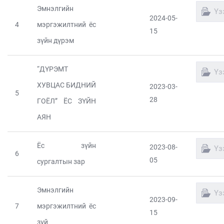
Эмнэлгийн
Үз
2024-05-
4
мэргэжилтний ёс
15
зүйн дүрэм
“ДҮРЭМТ
Үз
ХУВЦАС БИДНИЙ
2023-03-
5
28
ГОЁЛ” ЁС ЗҮЙН
АЯН
Ёс зүйн
2023-08-
Үз
6
05
сургалтын зар
Эмнэлгийн
Үз
2023-09-
7
мэргэжилтний ёс
15
зүй