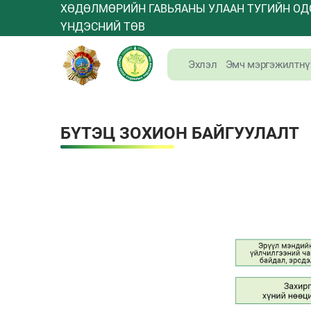
ХӨДӨЛМӨРИЙН ГАВЬЯАНЫ УЛААН ТУГИЙН ОД
ҮНДЭСНИЙ ТӨВ
Эхлэл
Эмч мэргэжилтнү
БҮТЭЦ ЗОХИОН БАЙГУУЛАЛТ