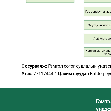
Эх сурвалж:
Гэмтэл согог судлалын үндэс
Утас:
77117444-1
Цахим шуудан
:Batdorj.
Гэмтэ
үндэсн