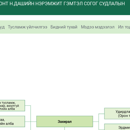
ОНТ Н.ДАШИЙН НЭРЭМЖИТ ГЭМТЭЛ СОГОГ СУДЛАЛЫН
үд
Тусламж үйлчилгээ
Бидний тухай
Мэдээ мэдээлэл
Ил то