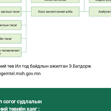
ний төв Ил тод байдлын ажилтан Э.Батдорж
e@gemtel.moh.gov.mn
л согог судлалын
ий төвийн хаяг :