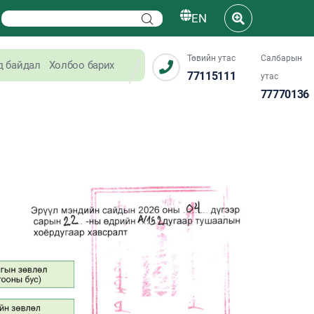
EN
Төвийн утас
Салбарын
д байдал
Холбоо барих
77115111
утас
77770136