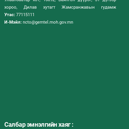
хороо, Дилав хутагт Жамсранжавын гудамж
Утас:
77115111
И-Мэйл:
ncto@gemtel.moh.gov.mn
Салбар эмнэлгийн хаяг :