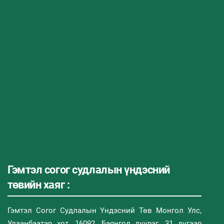
Гэмтэл согог судлалын үндэсний
төвийн хаяг :
Гэмтэл Согог Судлалын Үндэсний Төв Монгол Улс,
Улаанбаатар хот, 16092, Баянгол дүүрэг, 31 дүгээр