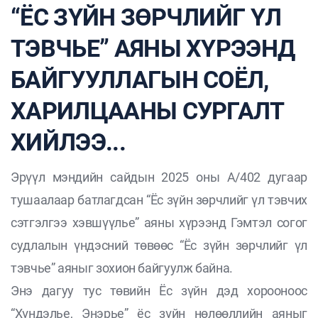
“ЁС ЗҮЙН ЗӨРЧЛИЙГ ҮЛ
ТЭВЧЬЕ” АЯНЫ ХҮРЭЭНД
БАЙГУУЛЛАГЫН СОЁЛ,
ХАРИЛЦААНЫ СУРГАЛТ
ХИЙЛЭЭ...
Эрүүл мэндийн сайдын 2025 оны А/402 дугаар
тушаалаар батлагдсан “Ёс зүйн зөрчлийг үл тэвчих
сэтгэлгээ хэвшүүлье” аяны хүрээнд Гэмтэл согог
судлалын үндэсний төвөөс “Ёс зүйн зөрчлийг үл
тэвчье” аяныг зохион байгуулж байна.
Энэ дагуу тус төвийн Ёс зүйн дэд хорооноос
“Хүндэлье, Энэрье” ёс зүйн нөлөөллийн аяныг