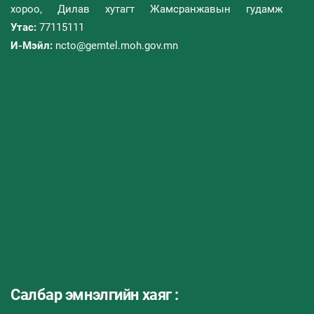
хороо, Дилав хутагт Жамсранжавын гудамж
Утас:
77115111
И-Мэйл:
ncto@gemtel.moh.gov.mn
Салбар эмнэлгийн хаяг :