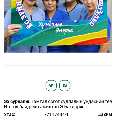
Эх сурвалж:
Гэмтэл согог судлалын үндэсний төв
Ил тод байдлын ажилтан Э.Батдорж
Утас:
77117444-1
Цахим