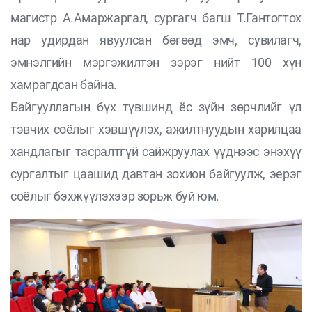
магистр А.Амаржаргал, сургагч багш Т.Гантогтох
нар удирдан явуулсан бөгөөд эмч, сувилагч,
эмнэлгийн мэргэжилтэн зэрэг нийт 100 хүн
хамрагдсан байна.
Байгууллагын бүх түвшинд ёс зүйн зөрчлийг үл
тэвчих соёлыг хэвшүүлэх, ажилтнуудын харилцаа
хандлагыг тасралтгүй сайжруулах үүднээс энэхүү
сургалтыг цаашид давтан зохион байгуулж, эерэг
соёлыг бэхжүүлэхээр зорьж буй юм.