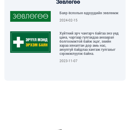
зохион байгуулагдлаа...
Зөвлөгөө
2026-06-02
Баяр ёслолын өдрүүдийн зөвлөмж
2024-02-15
ГССҮТ, БНХАУ-ЫН “HUNAN”
ХҮҮХДИЙН ЭМНЭЛЭГТЭЙ ХАМТАРЧ
Хүйтний эрч чангарч байгаа энэ үед
АЖИЛЛАХААР БОЛЛОО...
цана, чаргаар гулгахдаа анхаарал
2026-05-29
болгоомжтой байж эцэг, эхийн
хараа хяналтан дор амь нас,
аюулгүй байдлаа хангаж гулгахыг
сэрэмжлүүлж байна.
ХҮҮХЭД БАГАЧУУДАА БАЯРЛУУЛЖ,
ОДОНТОЙ ЭЭЖҮҮДДЭЭ ХҮНДЭТГЭЛ
2023-11-07
ҮЗҮҮЛСЭН “ЭХ ҮРСИЙН БАЯРЫН
ӨДӨРЛӨГ” БОЛЛОО...
2026-05-29
ГССҮТ-ИЙН УДИРДАХ БОЛОН ДУНД
ШАТНЫ АЛБАН ХААГЧИД МОНГОЛ
БИЧГИЙН СУРГАЛТАД
ХАМРАГДЛАА...
2026-05-28
ГЭМТЭЛ СОГОГ СУДЛАЛЫН
РЕЗИДЕНТ ЭМЧ НАР “УР ЧАДВАРЫН
ТЭМЦЭЭН”-ЭЭР ШИЛДГҮҮДЭЭ