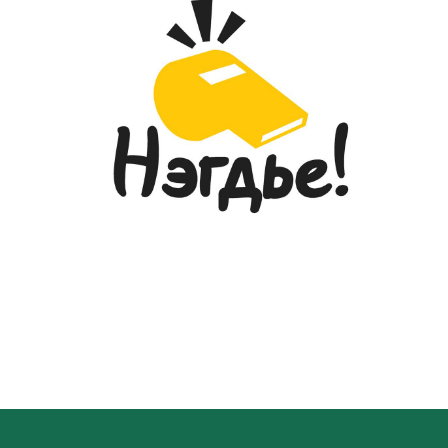
ТОДРУУЛЛАА...
2026-05-27
“УЛААНБААТАР МАРАФОН-2026”
ОЛОН УЛСЫН ГҮЙЛТИЙН ТЭМЦЭЭНД
ГССҮТ-ИЙН ЭМЧ, МЭРГЭЖИЛТНҮҮД
АМЖИЛТТАЙ ОРОЛЦЛОО...
2026-05-26
ГЭМТЭЛ СОГОГ СУДЛАЛЫН
ҮНДЭСНИЙ ТӨВИЙН ДЭРГЭДЭХ
ЭМНЭЛГИЙН МЭРГЭЖИЛТНИЙ ЁС
ЗҮЙН САЛБАР ХОРООНЫ
ГИШҮҮДИЙН СОНГОН
ШАЛГАРУУЛАЛТ
2026-05-20