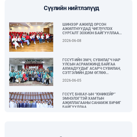
Сүүлийн нийтлэлүүд
ШИНЭЭР АЖИЛД ОРСОН
АЖИЛТНУУДАД ЧИГЛҮҮЛЭХ
СУРГАЛТ ЗОХИОН БАЙГУУЛЛАА...
2026-06-08
ГССҮТ-ИЙН ЭМЧ, СУВИЛАГЧ НАР
УЛСЫН АСРАМЖИНД БАЙГАА
АХМАДУУДЫГ АСАРЧ СУВИЛАН,
СЭТГЭЛИЙН ДЭМ ӨГЛӨӨ...
2026-06-05
ГССҮТ, БНХАУ-ЫН “ЮНИКЕЙР”
ЭМНЭЛЭГТЭЙ ХАМТЫН
АЖИЛЛАГААНЫ САНАМЖ БИЧИГ
БАЙГУУЛЛАА...
2026-06-04
“Тамхины эсрэг өдөр – Таны нэгдэх
өдөр” нийгмийн арт хөдөлгөөн