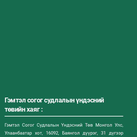
Гэмтэл согог судлалын үндэсний
төвийн хаяг :
Гэмтэл Согог Судлалын Үндэсний Төв Монгол Улс,
Улаанбаатар хот, 16092, Баянгол дүүрэг, 31 дүгээр