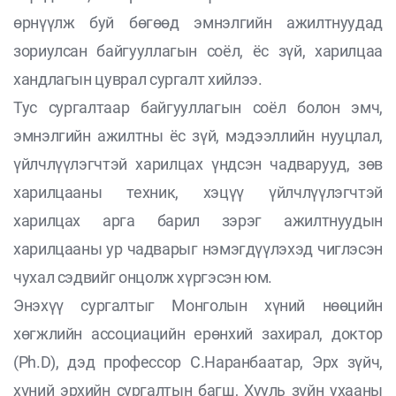
өрнүүлж буй бөгөөд эмнэлгийн ажилтнуудад
зориулсан байгууллагын соёл, ёс зүй, харилцаа
хандлагын цуврал сургалт хийлээ.
Тус сургалтаар байгууллагын соёл болон эмч,
эмнэлгийн ажилтны ёс зүй, мэдээллийн нууцлал,
үйлчлүүлэгчтэй харилцах үндсэн чадварууд, зөв
харилцааны техник, хэцүү үйлчлүүлэгчтэй
харилцах арга барил зэрэг ажилтнуудын
харилцааны ур чадварыг нэмэгдүүлэхэд чиглэсэн
чухал сэдвийг онцолж хүргэсэн юм.
Энэхүү сургалтыг Монголын хүний нөөцийн
хөгжлийн ассоциацийн ерөнхий захирал, доктор
(Ph.D), дэд профессор С.Наранбаатар, Эрх зүйч,
хүний эрхийн сургалтын багш, Хууль зүйн ухааны