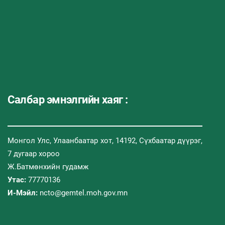
Салбар эмнэлгийн хаяг :
Монгол Улс, Улаанбаатар хот, 14192, Сүхбаатар дүүрэг,
7 дугаар хороо
Ж.Батмөнхийн гудамж
Утас:
77770136
И-Мэйл:
ncto@gemtel.moh.gov.mn