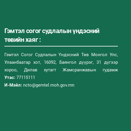
Гэмтэл согог судлалын үндэсний
төвийн хаяг :
Гэмтэл Согог Судлалын Үндэсний Төв Монгол Улс,
Улаанбаатар хот, 16092, Баянгол дүүрэг, 31 дүгээр
хороо, Дилав хутагт Жамсранжавын гудамж
Утас:
77115111
И-Мэйл:
ncto@gemtel.moh.gov.mn