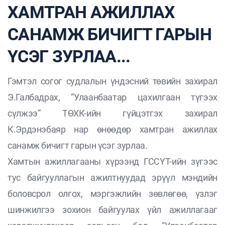
ХАМТРАН АЖИЛЛАХ
САНАМЖ БИЧИГТ ГАРЫН
ҮСЭГ ЗУРЛАА...
Гэмтэл согог судлалын үндэсний төвийн захирал
Э.Галбадрах, “Улаанбаатар цахилгаан түгээх
сүлжээ” ТӨХК-ийн гүйцэтгэх захирал
К.Эрдэнэбаяр нар өнөөдөр хамтран ажиллах
санамж бичигт гарын үсэг зурлаа.
Хамтын ажиллагааны хүрээнд ГССҮТ-ийн зүгээс
тус байгууллагын ажилтнуудад эрүүл мэндийн
боловсрол олгох, мэргэжлийн зөвлөгөө, үзлэг
шинжилгээ зохион байгуулах үйл ажиллагааг